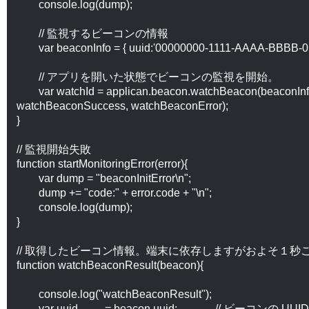
	console.log(dump);

	// 監視するビーコンの情報

	var beaconInfo = { uuid:'00000000-1111-AAAA-BBBB-012345678901'};

	// アプリを開いた状態でビーコンの監視を開始。

	var watchId = applican.beacon.watchBeacon(beaconInfo, watchBeaconResult, 
watchBeaconSuccess, watchBeaconError);

}

// 監視開始失敗

function startMonitoringError(error){

	var dump = "beaconInitError\n";

	dump += "code:" + error.code + "\n";

	console.log(dump);

}

// 取得したビーコン情報。端末に依存しますがおよそ１秒
function watchBeaconResult(beacon){

	console.log("watchBeaconResult");

	var uuid		= beacon.uuid;		// ビーコンの UUID
