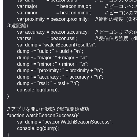
	var major		= beacon.major;		// ビーコンのメジャー番号

	var minor		= beacon.minor;		// ビーコンのマイナー番号

	var proximity	= beacon.proximity;	// 距離の精度（0:不明, 1:至近距離, 2:近距離, 
3:遠距離）

	var accuracy	= beacon.accuracy;	// ビーコンまでの距離（メートル）

	var rssi		= beacon.rssi;		// 受信信号強度（dBm）

	var dump = "watchBeaconResult:\n";

	dump += "uuid : " + uuid + "\n";

	dump += "major : " + major + "\n";

	dump += "minor : " + minor + "\n";

	dump += "proximity : " + proximity + "\n";

	dump += "accuracy : " + accuracy + "\n";

	dump += "rssi : " + rssi + "\n";

	console.log(dump);

}

// アプリを開いた状態で監視開始成功

function watchBeaconSuccess(){

	var dump = "beaconWatchBeaconSuccess";

	console.log(dump);

}
