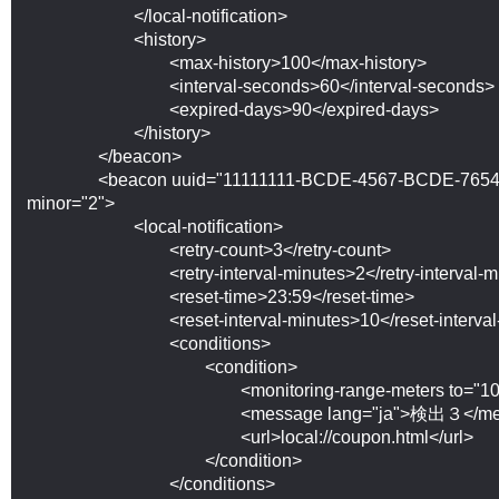
			</local-notification>

			<history>

				<max-history>100</max-history>

				<interval-seconds>60</interval-seconds>

				<expired-days>90</expired-days>

			</history>

		</beacon>

		<beacon uuid="11111111-BCDE-4567-BCDE-76543210" major="1" 
minor="2">

			<local-notification>

				<retry-count>3</retry-count>

				<retry-interval-minutes>2</retry-interval-minutes>

				<reset-time>23:59</reset-time>

				<reset-interval-minutes>10</reset-interval-minutes>

				<conditions>

					<condition>

						<monitoring-range-meters to="10" />

						<message lang="ja">検出３</message>

						<url>local://coupon.html</url>

					</condition>

				</conditions>
