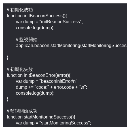
// 初期化成功

function initBeaconSuccess(){

	var dump = "initBeaconSuccess";

	console.log(dump);

	// 監視開始

	applican.beacon.startMonitoring(startMonitoringSuccess, startMonitoringError);

}

// 初期化失敗

function initBeaconError(errror){

	var dump = "beaconInitError\n";

	dump += "code:" + error.code + "\n";

	console.log(dump);

}

// 監視開始成功

function startMonitoringSuccess(){

	var dump = "startMonitoringSuccess";
