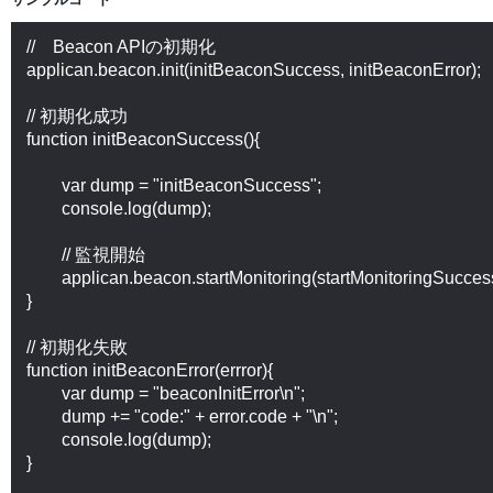
//　Beacon APIの初期化

applican.beacon.init(initBeaconSuccess, initBeaconError);

// 初期化成功

function initBeaconSuccess(){

	var dump = "initBeaconSuccess";

	console.log(dump);

	// 監視開始

	applican.beacon.startMonitoring(startMonitoringSuccess, startMonitoringError);

}

// 初期化失敗

function initBeaconError(errror){

	var dump = "beaconInitError\n";

	dump += "code:" + error.code + "\n";

	console.log(dump);

}
