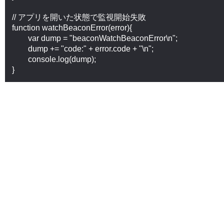
// アプリを開いた状態で監視開始失敗

function watchBeaconError(error){

	var dump = "beaconWatchBeaconError\n";

	dump += "code:" + error.code + "\n";

	console.log(dump);
