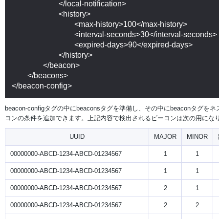
			</local-notification>

			<history>

				<max-history>100</max-history>

				<interval-seconds>30</interval-seconds>

				<expired-days>90</expired-days>

			</history>

		</beacon>

	</beacons>

</beacon-config>
beacon-configタグの中にbeaconsタグを準備し、その中にbeacon
コンの条件を追加できます。上記内容で検出されるビーコンは次の用にな
UUID
MAJOR
MINOR
00000000-ABCD-1234-ABCD-01234567
1
1
00000000-ABCD-1234-ABCD-01234567
1
1
00000000-ABCD-1234-ABCD-01234567
2
1
00000000-ABCD-1234-ABCD-01234567
2
2