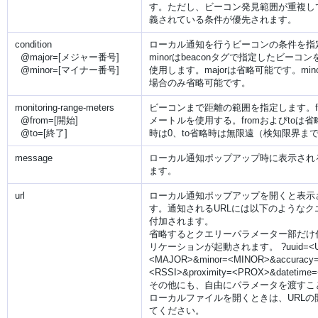
す。ただし、ビーコン発見範囲が重複し
義されている条件が優先されます。
condition
ローカル通知を行うビーコンの条件を指定
@major=[メジャー番号]
minorはbeaconタグで指定したビー
@minor=[マイナー番号]
使用します。majorは省略可能です。mino
場合のみ省略可能です。
monitoring-range-meters
ビーコンまで距離の範囲を指定します。fr
@from=[開始]
メートルを使用する。fromおよびtoは省
@to=[終了]
時は0、to省略時は無限遠（検知限界ま
message
ローカル通知ポップアップ時に表示され
ます。
url
ローカル通知ポップアップを開くと表示さ
す。通知されるURLには以下のようなク
付加されます。
省略するとクエリーパラメーター部だけ付
リケーションが起動されます。 ?uuid=<UUI
<MAJOR>&minor=<MINOR>&accuracy=
<RSSI>&proximity=<PROX>&datetime
その他にも、自由にパラメータを渡すこ
ローカルファイルを開くときは、URLの開始を
てください。