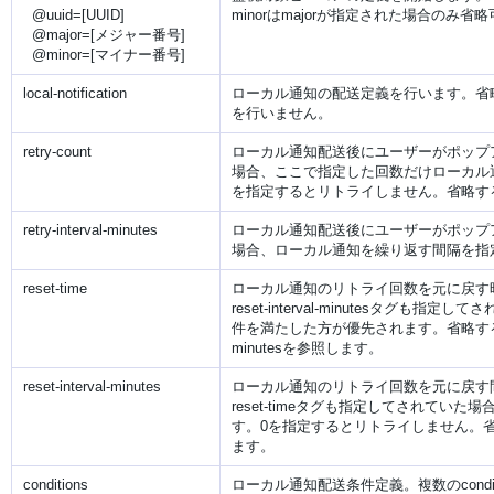
@uuid=[UUID]
minorはmajorが指定された場合のみ省
@major=[メジャー番号]
@minor=[マイナー番号]
local-notification
ローカル通知の配送定義を行います。省
を行いません。
retry-count
ローカル通知配送後にユーザーがポップ
場合、ここで指定した回数だけローカル
を指定するとリトライしません。省略す
retry-interval-minutes
ローカル通知配送後にユーザーがポップ
場合、ローカル通知を繰り返す間隔を指
reset-time
ローカル通知のリトライ回数を元に戻す
reset-interval-minutesタグも指
件を満たした方が優先されます。省略すると次項re
minutesを参照します。
reset-interval-minutes
ローカル通知のリトライ回数を元に戻す
reset-timeタグも指定してされてい
す。0を指定するとリトライしません。
ます。
conditions
ローカル通知配送条件定義。複数のcondi